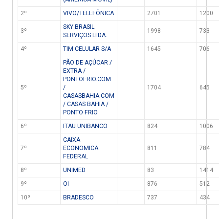
2º
VIVO/TELEFÔNICA
2701
1200
SKY BRASIL
3º
1998
733
SERVIÇOS LTDA.
4º
TIM CELULAR S/A
1645
706
PÃO DE AÇÚCAR /
EXTRA /
PONTOFRIO.COM
5º
/
1704
645
CASASBAHIA.COM
/ CASAS BAHIA /
PONTO FRIO
6º
ITAU UNIBANCO
824
1006
CAIXA
7º
ECONOMICA
811
784
FEDERAL
8º
UNIMED
83
1414
9º
OI
876
512
10º
BRADESCO
737
434