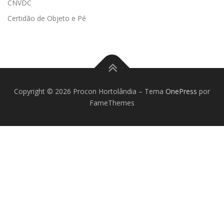
CNVDC
Certidão de Objeto e Pé
Copyright © 2026 Procon Hortolândia
–
Tema
OnePress
por
FameThemes